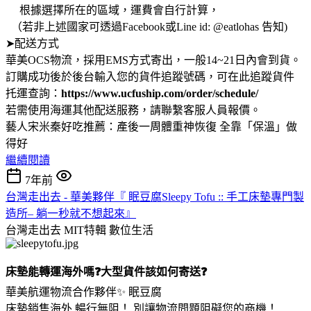
根據選擇所在的區域，運費會自行計算，
（若非上述國家可透過Facebook或Line id: @eatlohas 告知)
➤配送方式
華美OCS物流，採用EMS方式寄出，一般14~21日內會到貨。
訂購成功後於後台輸入您的貨件追蹤號碼，可在此追蹤貨件
托運查詢：
https://www.ucfuship.com/order/schedule/
若需使用海運其他配送服務，請聯繫客服人員報價。
藝人宋米秦好吃推薦：產後一周體重神恢復 全靠「保溫」做
得好
繼續閱讀
7年前
台灣走出去 - 華美夥伴『 眠豆腐Sleepy Tofu :: 手工床墊專門製
造所– 躺一秒就不想起來』
台灣走出去 MIT特輯
數位生活
床墊能轉運海外嗎❓大型貨件該如何寄送❓
華美航運物流合作夥伴✨ 眠豆腐
床墊銷售海外 暢行無阻！ 別讓物流問題阻礙您的商機！