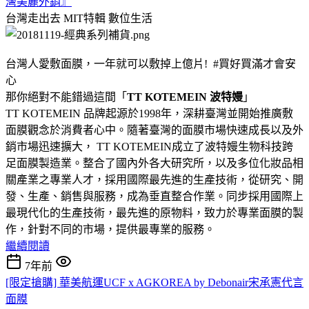
灣美麗外銷』
台灣走出去 MIT特輯
數位生活
台灣人愛敷面膜，一年就可以敷掉上億片! #買好買滿才會安
心
那你絕對不能錯過這間「
TT KOTEMEIN 波特嫚
」
TT KOTEMEIN 品牌起源於1998年，深耕臺灣並開始推廣敷
面膜觀念於消費者心中。隨著臺灣的面膜市場快速成長以及外
銷市場迅速擴大， TT KOTEMEIN成立了波特嫚生物科技跨
足面膜製造業。整合了國內外各大研究所，以及多位化妝品相
關產業之專業人才，採用國際最先進的生產技術，從研究、開
發、生產、銷售與服務，成為垂直整合作業。同步採用國際上
最現代化的生產技術，最先進的原物料，致力於專業面膜的製
作，針對不同的市場，提供最專業的服務。
繼續閱讀
7年前
[限定搶購] 華美航運UCF x AGKOREA by Debonair宋承憲代言
面膜