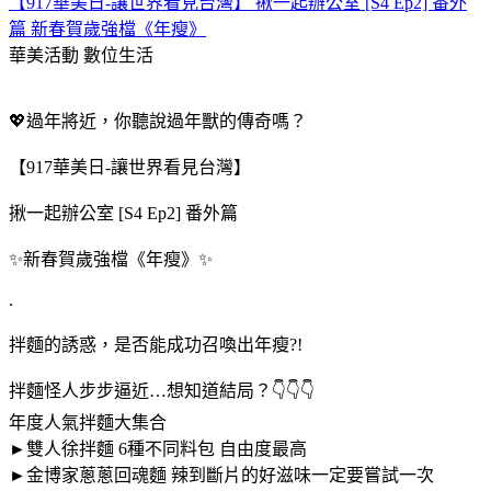
【917華美日-讓世界看見台灣】 揪一起辦公室 [S4 Ep2] 番外
篇 新春賀歲強檔《年瘦》
華美活動
數位生活
💖過年將近，你聽說過年獸的傳奇嗎？
【917華美日-讓世界看見台灣】
揪一起辦公室 [S4 Ep2] 番外篇
✨新春賀歲強檔《年瘦》✨
.
拌麵的誘惑，是否能成功召喚出年瘦?!
拌麵怪人步步逼近…想知道結局？👇👇👇
年度人氣拌麵大集合
►雙人徐拌麵 6種不同料包 自由度最高
►金博家蔥蔥回魂麵 辣到斷片的好滋味一定要嘗試一次