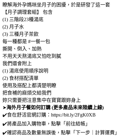
瞭解海外孕媽咪坐月子的困擾，於是研發了這一套
【月子調理套組】 包含
(1) 三階段23種湯底
(2) 月子水
(3) 三種月子茶飲
每一種都是 #一餐一包
撕開、倒入、加熱
不用天天熬湯底又怕吃到膩
我們還會附上
(1) 湯底使用順序說明
(2) 食材搭配清單
使用及搭配上都清楚明瞭
把食補的麻煩交給我們
妳只需要把注意集中在寶寶跟妳身上
➤
海外月子餐如何訂購 (更多產品未來陸續上線)
✔️食在舒活官網訂購：https://bit.ly/2FgK0XB
✔️將產品加入購物車，點擊「前往結帳」
✔️確認商品及數量無誤後，點擊「下一步｜計算運費」