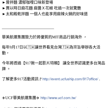
►曾拌麵 濃郁咖哩口味新登場
►賈以時日麻花麵 麻醬Ｘ花椒 吃過一次就驚艷
►太和殿乾拌麵 一個人也能享用麻辣火鍋的好味道
___________________________
華美航運集團致力於將優質的MIT商品行銷海外 ，
每年9月17日以🇹🇼讓世界看見台灣🇹🇼為宗旨舉辦各大活
動，
今年將透過【917揪一起影片特輯】 讓全世界認識更多台灣品
牌 。
http://event.ucfuship.com/917office/
了解更多917活動資訊🚩
.
http://www.ucf.com.tw/
✈️UCF華美航運集團✈️