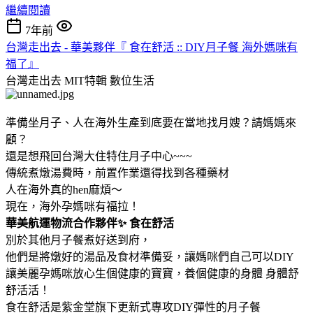
繼續閱讀
7年前
台灣走出去 - 華美夥伴『 食在舒活 :: DIY月子餐 海外媽咪有
福了』
台灣走出去 MIT特輯
數位生活
準備坐月子、人在海外生產到底要在當地找月嫂？請媽媽來
顧？
還是想飛回台灣大住特住月子中心~~~
傳統煮燉湯費時，前置作業還得找到各種藥材
人在海外真的hen麻煩～
現在，海外孕媽咪有福拉！
華美航運物流合作夥伴✨ 食在舒活
別於其他月子餐煮好送到府，
他們是將燉好的湯品及食材準備妥，讓媽咪們自己可以DIY
讓美麗孕媽咪放心生個健康的寶寶，養個健康的身體 身體舒
舒活活！
食在舒活是紫金堂旗下更新式專攻DIY彈性的月子餐