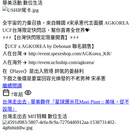
華美活動
數位生活
全宇宙的力量召換，來自韓國 #宋承憲代言面膜 AGKOREA
UCF台灣限定快閃店，幫你直寄全世界💝
⚡⚡⚡【台灣快閃限定限量開賣】⚡⚡⚡
【UCF x AGKOREA by Debonair 聯名銷售】
人在台灣 ✈️ http://event.spexeshop.com/AGKorea_KR/
人在海外 ✈️ http://event.ucfuship.com/agkorea/
在《Player》是出入險境 帥氣的姜赫利
下戲之後還是要當回容光煥發的不老男神 宋承憲
繼續閱讀
7年前
台灣走出去 - 華美夥伴『星球爆米花Magi Plant :: 美味，從不
設限』
台灣走出去 MIT特輯
數位生活