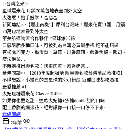
✨台灣之光✨
星球爆米花 月銷70萬包地表疊到外太空
太強惹！拍手鼓掌！👏👏👏
新聞連結>>【爆出商機1】犀利台灣味！爆米花賣11國 月銷
70萬包地表疊到外太空
華美航運物流合作夥伴 #星球爆米花
口感酥脆多種口味，可被列為台灣必買辦手禮 絕不能錯過
有松露巧克力、鹹蛋黃、草莓、川香麻辣、蔗香焦糖、起司、
魔法泡菜…
不時還推出聯名款：快車肉乾、歐香奶茶…
延伸閱讀>> 【2018年度超吸睛 限量聯名款台灣商品激推款】
不瞞您說，小編真的是星球的No.1粉絲 每種口味都吃過拉
最愛推薦 #1
太妃焦糖爆米花 Classic Toffee
如果你也愛吃甜，這款太妃糖+焦糖double甜的口味
配上香脆的爆米花，絕對讓你一口接一口停不下來~
繼續閱讀
7年前