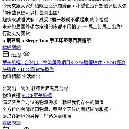
今天來跟大家介紹眠豆腐這間廠商，小編也沒有想過這麼大張
的床墊竟然可以打包寄出國!
趕快來試睡試躺，感受
#躺一秒就不想起來
的幸福感
未來旅居國外想念家裡的床都不用怕了~~~馬上訂馬上出貨!
行動支持國貨
:: 眠豆腐 :: Sleepy Tofu 手工床墊專門製造所
繼續閱讀
7年前
華美航運 - 台灣出口物流服務項目SPX快遞優速件、SDD經濟
快遞件、DDC重貨快遞件
物流相關
生活綜合
台灣出口物流 就讓世界看見台灣
物流首選
#UCF華美航運
滿足客戶全方位的物流需求，就是我們存在的價值
全方位的台灣出口物流方案與全天候的關務團隊服務，
讓您在跨境的最後一哩路運籌帷幄
繼續閱讀