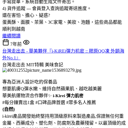
手寫提單，系統自動生成文件寄出。
4) 貨件追蹤 --- 會員登入查詢追蹤寄送進度。
還在害怕、擔心、疑惑?
蛋黃酥、面膜、茶葉、3C家電、美妝、泡麵，這些商品都能
順利到越南
繼續閱讀
7年前
台灣走出去 - 華美夥伴『i-KiREi彈力机密 :: 膠原QQ凍 外銷海
外No.1』
台灣走出去 MIT特輯
美味食記
專為亞洲人設計吃的保養品
想要肌膚Q彈水嫩、維持自然蘋果肌、越吃越美麗
華美航運物流合作夥伴✨
i-Kirei 彈力肌密
#每分鐘賣出1盒 #口碑品牌首選 #眾多名人推薦
{自然}
i-kirei產品開發始終堅持用頂級原料來製造產品,保證無任何重
金屬、西藥成分、塑化劑、防腐劑及農藥殘留。以最頂級的成