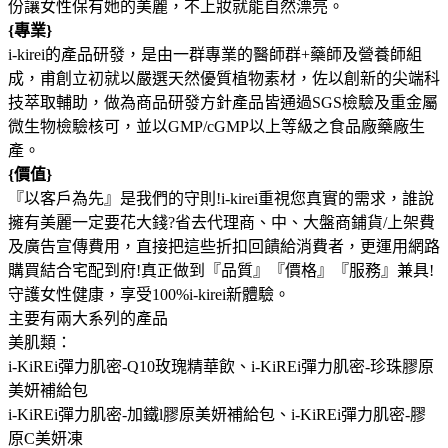
份讓女性保有她的美麗，不上妝就能自然漂亮。
{專業}
i-kirei的產品研發，是由一群專業的醫師群+藥師及營養師組
成，甫創立初就以嚴選天然優質植物素材，佐以創新的尖端科
技萃取輔助，做為商品研發方針產品皆通過SGS檢驗及重金屬
微生物檢驗核可，並以GMP/cGMP以上等級之食品廠藥廠生
產。
{價值}
『以客戶為先』是我們的守則!i-kirei重視您真實的需求，誰說
擁有美麗一定要花大錢?省去代理商、中、大盤商鋪貨/上架費
及廣告宣傳費用，直接把這些折扣回饋給消費者，更運用網路
購買結合宅配到府!真正做到『品質』『價格』『服務』兼具!
守護女性健康，享受100%i-kirei新體驗。
主要有兩大系列的產品
美肌類：
i-KiREi彈力肌密-Q10玫瑰精華飲、i-KiREi彈力肌密-珍珠膠原
美妍補給包
i-KiREi彈力肌密-加鐵l膠原美妍補給包、i-KiREi彈力肌密-膠
原C美妍凍