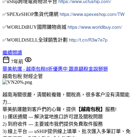
https://www.ucfuship.com/
✅uShip跨境電商物流平台
https://www.spexeshop.com/TW️️
✅SPEXeSHOP集貨代運網
https://www.worldibuy.com/
✅WORLDiBUY國際購物商城
http://t.cn/R3w7e7p
✅WORLDiSELL全球銷售計劃
繼續閱讀
7年前
華美航運 - 越南包稅8折優惠中 跟高額稅金說掰掰
越南包稅
財經企管
越南海關很嚴，清關較複雜，關稅高，很多客户没有清關能
力...
華美航運聽到客戶們的心聲，提供
【越南包稅】
服務!
1) 運送通關 --- 解決當地進口許可證及關稅問題
2) 到府收件 --- 主要城市我們提供免費取件服務
3) 線上平台 --- uSHIP提供線上填單、批次匯入多筆訂單、免