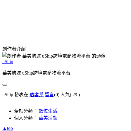
創作者介紹
uShip
華美航運 uShip跨境電商物流平台
uShip 發表在
痞客邦
留言
(0)
人氣(
29
)
全站分類：
數位生活
個人分類：
華美活動
▲top