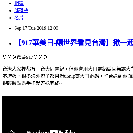
相簿
部落格
名片
Sep
17
Tue
2019
12:00
【917華美日-讓世界看見台灣】揪一起實
🎊🎊🎊歡慶917🎊🎊🎊
台灣人家裡都有一台大同電鍋，但你會用大同電鍋做巨無霸大
不誇張，很多海外遊子都用過uShip寄大同電鍋，整台送到你面
很輕鬆點點手指就寄送完成~