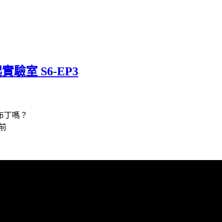
驗室 S6-EP3
布丁嗎？
前