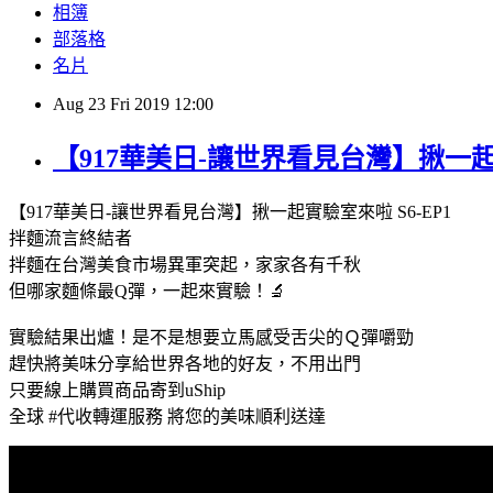
相簿
部落格
名片
Aug
23
Fri
2019
12:00
【917華美日-讓世界看見台灣】揪一起實
【917華美日-讓世界看見台灣】揪一起實驗室來啦 S6-EP1
拌麵流言終結者
拌麵在台灣美食市場異軍突起，家家各有千秋
但哪家麵條最Q彈，一起來實驗！🔬
實驗結果出爐！是不是想要立馬感受舌尖的Ｑ彈嚼勁
趕快將美味分享給世界各地的好友，不用出門
只要線上購買商品寄到uShip
全球 #代收轉運服務 將您的美味順利送達