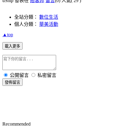
uShip 發表在
痞客邦
留言
(0)
人氣(
29
)
全站分類：
數位生活
個人分類：
華美活動
▲top
載入更多
公開留言
私密留言
發佈留言
Recommended