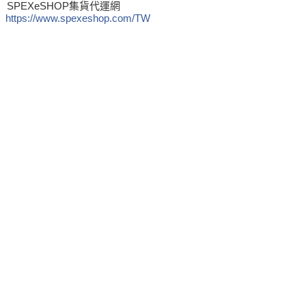
SPEXeSHOP集貨代運網
https://www.spexeshop.com/TW