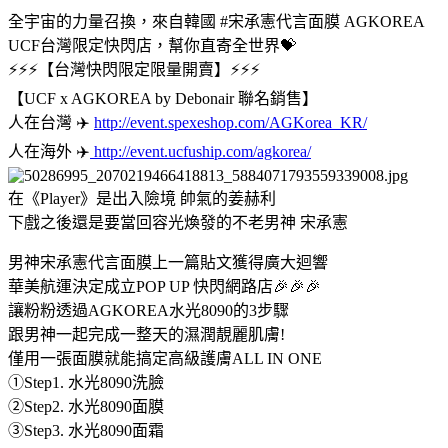
全宇宙的力量召換，來自韓國 #宋承憲代言面膜 AGKOREA
UCF台灣限定快閃店，幫你直寄全世界💝
⚡⚡⚡【台灣快閃限定限量開賣】⚡⚡⚡
【UCF x AGKOREA by Debonair 聯名銷售】
人在台灣 ✈️
http://event.spexeshop.com/AGKorea_KR/
人在海外 ✈️
http://event.ucfuship.com/agkorea/
在《Player》是出入險境 帥氣的姜赫利
下戲之後還是要當回容光煥發的不老男神 宋承憲
男神宋承憲代言面膜上一篇貼文獲得廣大迴響
華美航運決定成立POP UP 快閃網路店🎉🎉🎉
讓粉粉透過AGKOREA水光8090的3步驟
跟男神一起完成一整天的濕潤靚麗肌膚!
僅用一張面膜就能搞定高級護膚ALL IN ONE
①Step1. 水光8090洗臉
②Step2. 水光8090面膜
③Step3. 水光8090面霜