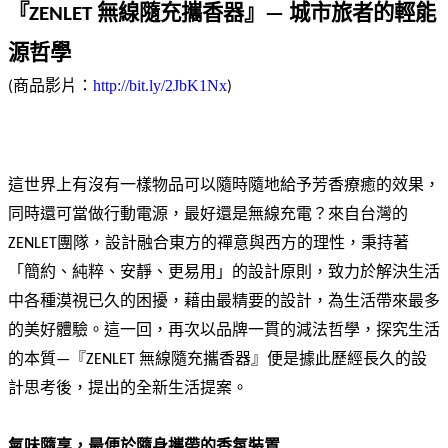
城市旅者的輕能
『ZENLET 無線隨充攜香器』— 
源哲學
http://bit.ly/2JbK1Nx
(商品影片：
)
這世界上有沒有一樣物品可以隨時隨地給予芳香療癒的效果，
同時還可當做行動電源，最好還是無線充電？來自台灣的
ZENLET團隊，設計融合東方的禪意與西方的理性，秉持著
「簡約、純粹、安靜、更易用」的設計原則，致力於解決生活
中各種漠視已久的困擾，藉由最精要的設計，為生活帶來最多
的美好體驗。這一回，再次以品牌一貫的減法哲學，探究生活
的本質—『ZENLET 無線隨充攜香器』便是據此歷經長久的設
計思考後，提出的全新生活提案。
氣味隨享，最便於隨身攜帶的香氛裝置