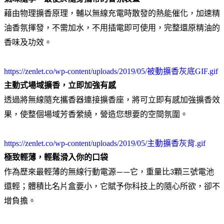
藉由物理擴香原理，輔以無線充電時散發的熱能催化，加速精
油香氛揮發，不需加水，不用插電即可使用，完整還原精油的
香味及功效。
https://zenlet.co/wp-content/uploads/2019/05/被動擴香灰底GIF.gif
主動式場域擴香，立即加強有感
透過將無線隨充攜香器連接擴香座，將可立即有感加強擴香效
果，使整個場域芳香縈繞，營造您想要的空間氛圍。
https://zenlet.co/wp-content/uploads/2019/05/主動擴香灰背.gif
極致輕薄，輕鬆滑入你的口袋
作為歷來最輕薄的無線行動電源——它，重量比3顆三號電池
還輕；體積比名片盒要小，它賦予你科技上的隨心所欲，卻不
增負擔。