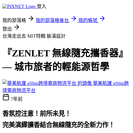
登入
我的部落格
我的部落格後台
我的帳號
登出
台灣走出去 MIT特輯
裝潢設計
『ZENLET 無線隨充攜香器』
— 城市旅者的輕能源哲學
華美航運 uShip跨
境電商物流平台
7年前
控注意！
香氛
前所未見！
完美演繹擴香結合無線隨充的全新力作！