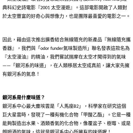
典科幻史詩電影『2001 太空漫遊』。這部電影開啟了人類對
於太空豐富的好奇心與想像力，也是團隊最喜愛的電影之一。
因此，藉由這次推出擴香結合無線隨充的新產品『無線隨充攜
香器』，我們與「odor funder氣味製造所」聯名發表這款名為
『太空漫油』的精油，我們嘗試揣摩在太空才聞得到的氣味
——「銀河系的味道」，在人類移居太空成真前，讓大家先擁
有銀河系的氣息！
銀河系是什麼味道？
銀河系中心最大塵埃雲是「人馬座B2」，科學家在研究這個
巨大星雲時，發現了一種有機化合物「甲酸乙酯」。它是一種
能夠製造出水果、酒類香氣的化合物，像覆盆子、樹莓、或是
朗姆酒的氣味，這就是銀河系中心所擁有的味道喔！