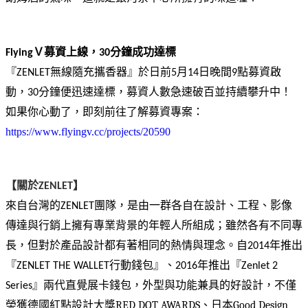
FlyingＶ募資上線，30分鐘成功達標
『ZENLET無線隨充攜香器』於日前5月14日晚間9點募資啟
動，30分鐘便迅速達標，募資人數急速破百並持續攀升中！
如果你心動了，即刻前往了解募資專案：
https://www.flyingv.cc/projects/20590
【關於ZENLET】
來自台灣的ZENLET團隊，是由一群各自在設計、工程、影像
傳達與行銷上擁有專業背景的年輕人所組成；雖然各有不同專
長，但對於產品設計都有著相同的熱情與理念。自2014年推出
『ZENLET THE WALLET行動錢包』、2016年推出『Zenlet 2 
Series』兩代直覺展卡錢包，外型與功能兼具的好設計，不僅
德國紅點設計大獎
RED DOT AWARDS、日本Good Design 
榮獲