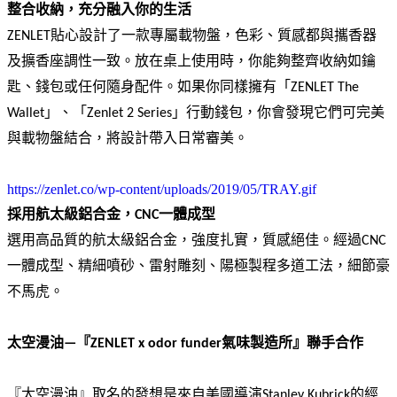
整合收納，充分融入你的生活
ZENLET貼心設計了一款專屬載物盤，色彩、質感都與攜香器
及擴香座調性一致。放在桌上使用時，你能夠整齊收納如鑰
匙、錢包或任何隨身配件。如果你同樣擁有「ZENLET The 
Wallet」、「Zenlet 2 Series」行動錢包，你會發現它們可完美
與載物盤結合，將設計帶入日常審美。
https://zenlet.co/wp-content/uploads/2019/05/TRAY.gif
採用航太級鋁合金，CNC一體成型
選用高品質的航太級鋁合金，強度扎實，質感絕佳。經過CNC
一體成型、精細噴砂、雷射雕刻、陽極製程多道工法，細節豪
不馬虎。
太空漫油—『ZENLET x odor funder氣味製造所』聯手合作
『太空漫油』取名的發想是來自美國導演Stanley Kubrick的經