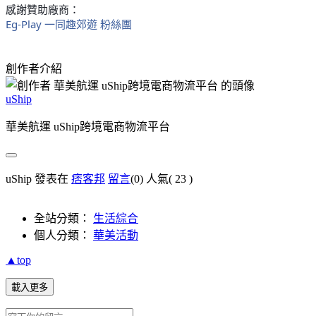
感謝贊助廠商：
Eg-Play 一同趣郊遊 粉絲團
創作者介紹
uShip
華美航運 uShip跨境電商物流平台
uShip 發表在
痞客邦
留言
(0)
人氣(
23
)
全站分類：
生活綜合
個人分類：
華美活動
▲top
載入更多