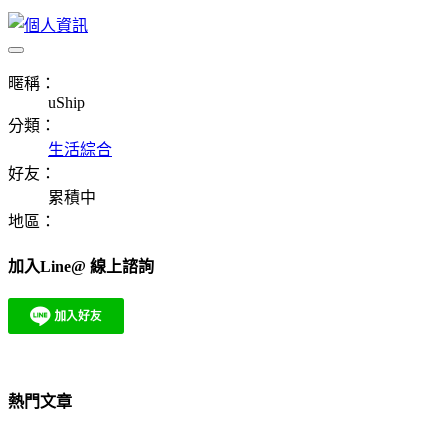
暱稱：
uShip
分類：
生活綜合
好友：
累積中
地區：
加入Line@ 線上諮詢
熱門文章