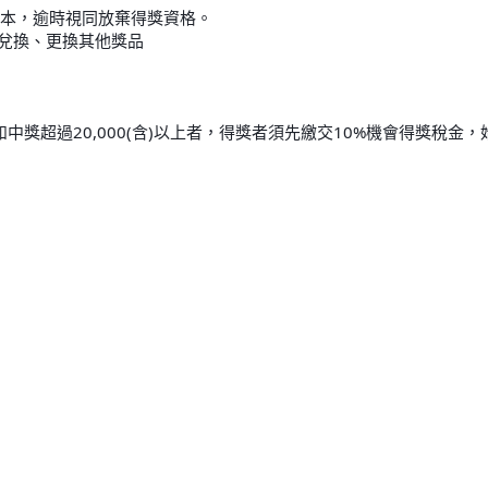
影本，逾時視同放棄得獎資格。
或兌換、更換其他獎品
如中獎超過20,000(含)以上者，得獎者須先繳交10%機會得獎稅金