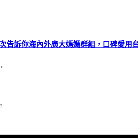
 - 一次告訴你海內外廣大媽媽群組，口碑愛
。
中