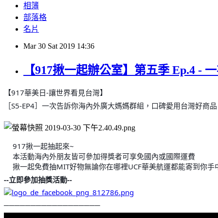
相簿
部落格
名片
Mar
30
Sat
2019
14:36
【917揪一起辦公室】第五季 Ep.4
【917華美日-讓世界看見台灣】
［S5-EP4］一次告訴你海內外廣大媽媽群組，口碑愛用台灣好商品
917揪一起抽起來~
🎉
本活動海內外朋友皆可參加得獎者可享免國內或國際運費
🎉
揪一起免費抽MIT好物無論你在哪裡UCF華美航運都能寄到你手
🎉
--立即參加抽獎活動--
──────────────────