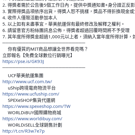
2. 得獎者需於公告後5個工作日內，提供中獎通知書+身分證正反
3. 實際得獎品項依序出貨，得獎人恕不挑樣，獎品不得折換現金
4. 收件人僅限活動參加本人
5. 以上如有未盡事宜，華美航運保有最終修改及解釋之權利。
6. 請留意官方粉絲團訊息公佈，得獎者超過回覆時間將不予受理
7. 其年度所得獎金超過1,000元以上者，須納入當年度所得計算，
─────────────────────────
你有優質的MIT商品想讓全世界看見嗎？
🇹🇼
立即報名【免費全球數位行銷曝光】
https://pse.is/GK93J
─────────────────────────
UCF華美航運集團
💓
💓
http://www.ucf.com.tw/
uShip跨境電商物流平台
✅
https://www.ucfuship.com/
SPEXeSHOP集貨代運網
✅
https://www.spexeshop.com/TW️️
WORLDiBUY國際購物商城
✅
https://www.worldibuy.com/
WORLDiSELL全球銷售計劃
✅
http://t.cn/R3w7e7p