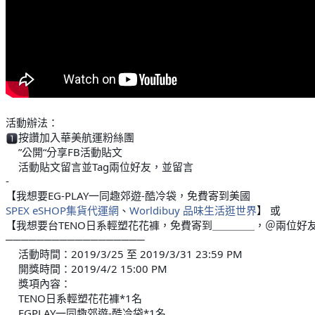
活動辦法：
按讚加入華美航運粉絲團
1⃣
”公開“分享FB活動貼文
2⃣
活動貼文留言並Tag兩位好友，並留言
3⃣
-
【我想要EG-PLAY一同趣郊遊-酷冷袋，免費寄到美國
SPEX eSHOP集貨代運網
、
Worldibuy 品味生活逛世界
】 或
【我想要台TENO日系輕塑花花褲，免費寄到＿＿＿＿，＠兩位好
──────────────────
活動時間：2019/3/25 至 2019/3/31 23:59 PM
⭕
開獎時間：2019/4/2 15:00 PM
⭕
獎項內容：
⭕
TENO日系輕塑花花褲*1名
👉
EGPLAY一同趣郊遊-酷冷袋*1名