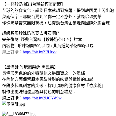
【一杯珍奶 搖出台灣新經濟奇蹟】
全球的飲食文化，說到日本就想到拉麵，提到韓國馬上閃出泡
菜兩個字。那麼台灣呢？你一定不意外，就是珍珠奶茶。
珍珠奶茶帶來無限商機，也帶動台灣企業走向國際外銷全球
超級想喝珍珠奶茶要去哪買啊⁉
完美復刻 經典台灣味【珍珠奶茶DIY】禮盒
內容物 : 珍珠粉圓500g-1包 / 北海道奶茶粉500g-1包
線上訂購：
https://bit.ly/2JfUrxv
【墨條酥 竹炭鳳梨酥 黑鳳梨】
長條形黑色的的外觀酷似文房四寶之一的墨條
在內餡方面保留原本鳳梨甘甜的味覺與纖維的口感
在餅皮極具創意的突破，採用頂級的健康食材『竹炭粉』
製作出風味絕佳且極具特色的創意糕點。
線上訂購：
https://bit.ly/2UCYdSw
|