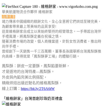
華美航運物流合作夥伴 維格餅家
品牌故事
竭力傳承中國細緻的糕餅文化，全心全意將它們烘焙至臻完美，
為顧客帶來最上等美味的品質享受!
這是維格餅家自成立以來始終堅持的經營理念。一手帶起台灣伴
手禮風潮，將鳳梨酥定義在祝福之情。
隨著消費市場的改變，個人商機當道，針對女性消費者，推出時
尚伴手禮。
曾經創下一天銷售一千三百萬顆，董事長孫國華將台灣鳳梨酥推
向高峰，靠得就是「鳳梨酥夢工場」的體驗行銷。
鳳梨酥：餅皮一定要酥，鳳梨餡要新鮮，
才是道地的台灣特產---鳳梨酥。
外皮與內餡完美比例搭配，
精緻烘焙出遠近馳名的維格鳳梨酥，
線上訂購：
https://bit.ly/2T6A6tW
「維格餅家」台灣首創珍珠奶茶禮盒